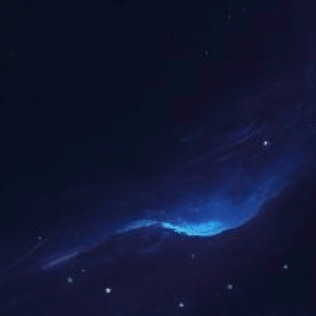
产品名称：