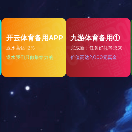
在线咨询
华
供服务的（铜排、华体会在线(中国)唯一官方网站）钣金制品
冲床（最大200T）等加工制造设备。公司拥有优秀的技术人才，
线(中国)唯一官方网站的零件的设计开发与生产制造。