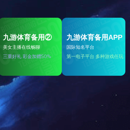
体会在线(中国)
唯一官方网站
的生产企业。拥有可冷/热喷的半静电喷涂线，大型激光切割
无论是钣金的制造和华体会在线(中国)唯一官方网站的设