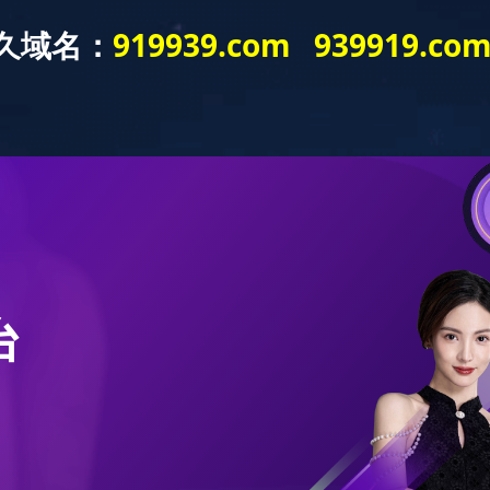
工艺技术
新闻中心
招贤纳士
华体会在线(中国
体会在线(中国)唯一官方网站
软铜排
+