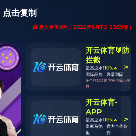
客户咨询
)唯一官方网站
数字名片
铜铝排
钣金件
首页