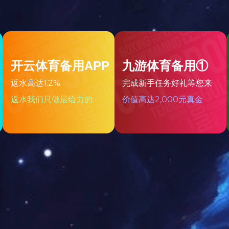
在线咨询
华
供服务的（铜排、华体会在线(中国)唯一官方网站）钣金制品
冲床（最大200T）等加工制造设备。公司拥有优秀的技术人才，
线(中国)唯一官方网站的零件的设计开发与生产制造。