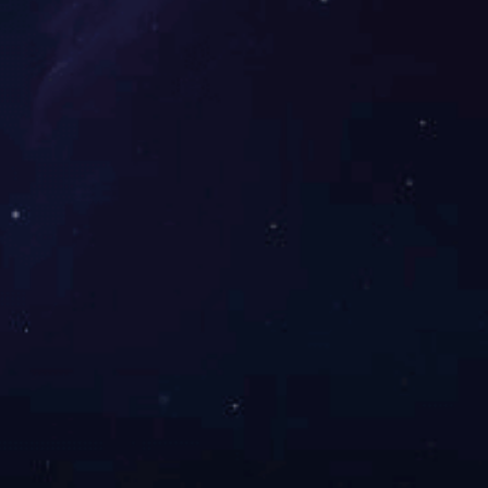
相关产品
喷粉铜排
喷粉铜排
华体会在线(中国)唯一官方网站
地址：