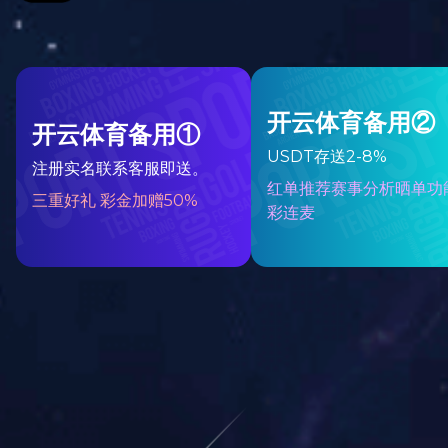
软铜排
方
网
站
关于我们
华体会在线(中国)唯一官方网站是一家专业生产电力电子叠成
华体会在线(中国)唯一官方网站、冲压铜排、钣金制品的生产
客户咨询
加工型企业。产品广泛应用于新能源领域、通讯领域、和轨道
交通领域。