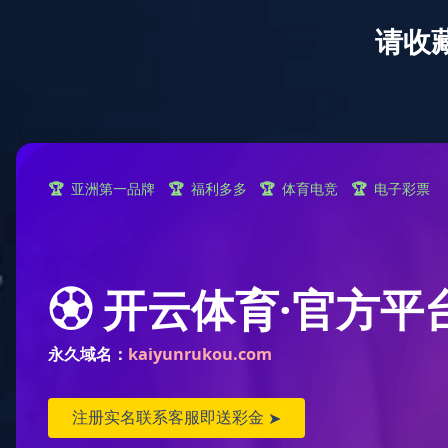
网
关
产
工
新
招
华
数
站
于
品
艺
闻
贤
体
字
首
我
中
技
中
纳
会
名
页
们
心
术
心
士
在
片
叠层华体会在线(中国)唯一官方网站
华
线